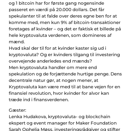
og 1 bitcoin har for første gang nogensinde
passeret en værdi på 20.000 dollars. Det får
spekulanter til at falde over deres egne ben for at
komme med, men kun 9% af bitcoin-transaktioner
foretages af kvinder – og det er faktisk et billede på
hele kryptovaluta verdenen, som domineres af
mænd.
Hvad skal der til for at kvinder kaster sig ud i
kryptovaluta? Og er kvinders tilgang til investering
overvejende anderledes end mænds?
Men kryptovaluta handler om mere end
spekulation og de forjættende hurtige penge. Dens
decentrale natur gør, at nogen mener, at
Kryptovaluta kan være med til at bane vejen for en
finansiel revolution, hvor kvinder for alvor kan
træde ind i finansverdenen.
Gæster:
Lenka Hudakova, kryptovaluta- og blockchain
ekspert og event manager for Maker Foundation
Sarah Ophelia Møss, investeringsrådgiver og stifter