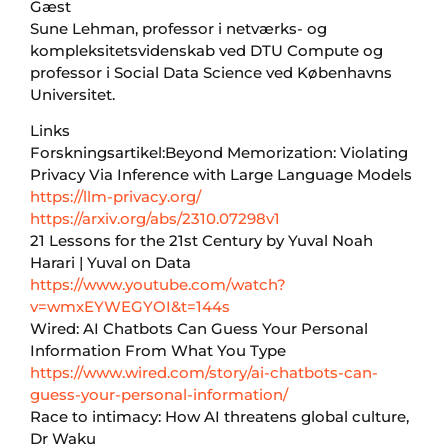
Gæst
Sune Lehman, professor i netværks- og
kompleksitetsvidenskab ved DTU Compute og
professor i Social Data Science ved Københavns
Universitet.
Links
Forskningsartikel:Beyond Memorization: Violating
Privacy Via Inference with Large Language Models
https://llm-privacy.org/
https://arxiv.org/abs/2310.07298v1
21 Lessons for the 21st Century by Yuval Noah
Harari | Yuval on Data
https://www.youtube.com/watch?
v=wmxEYWEGYOI&t=144s
Wired: AI Chatbots Can Guess Your Personal
Information From What You Type
https://www.wired.com/story/ai-chatbots-can-
guess-your-personal-information/
Race to intimacy: How AI threatens global culture,
Dr Waku