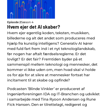
Episode 2
Sæson 4
Hvem ejer det AI skaber?
Hvem ejer egentlig koden, teksten, musikken,
billederne og alt det andet som produceres med
hjælp fra kunstig intelligens? Generativ AI kører
med fuld fart frem ind i et nyt teknologilandskab,
før nogen har aftalt færdselsreglerne. Er det
lovligt? Er det fair? Fremtiden byder på et
sammenspil mellem teknologi og mennesker, det
kommer vi ikke uden om, men hvad skal vi holde
os for øje for at sikre at mennesker fortsat har
incitament til at skabe og opfinde?
Podcasten ’Blinde Vinkler’ er produceret af
Ingeniørforeningen IDA og IT-Branchen og udviklet
i samarbejde med Tina Ryoon Andersen og Rune
Fick Hansen. Den er tilrettelagt, redigeret og