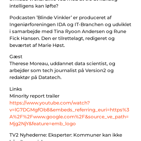
intelligens kan løfte?
Podcasten ’Blinde Vinkler’ er produceret af
Ingeniørforeningen IDA og IT-Branchen og udviklet
i samarbejde med Tina Ryoon Andersen og Rune
Fick Hansen. Den er tilrettelagt, redigeret og
beværtet af Marie Høst.
Gæst
Therese Moreau, uddannet data scientist, og
arbejder som tech journalist på Version2 og
redaktør på Datatech.
Links
Minority report trailer
https://www.youtube.com/watch?
v=lG7DGMgfOb8&embeds_referring_euri=https%3
A%2F%2Fwww.google.com%2F&source_ve_path=
Mjg2NjY&feature=emb_logo
TV2 Nyhederne: Eksperter: Kommuner kan ikke