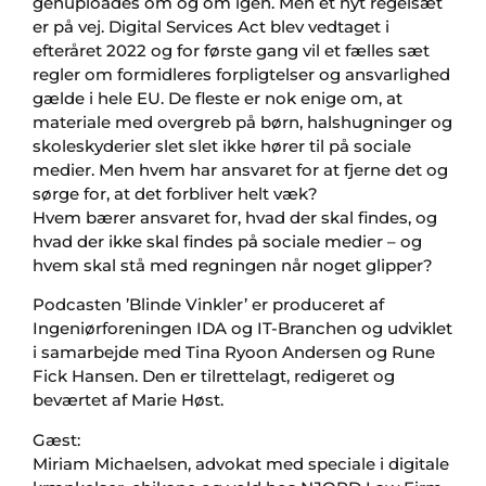
genuploades om og om igen. Men et nyt regelsæt
er på vej. Digital Services Act blev vedtaget i
efteråret 2022 og for første gang vil et fælles sæt
regler om formidleres forpligtelser og ansvarlighed
gælde i hele EU. De fleste er nok enige om, at
materiale med overgreb på børn, halshugninger og
skoleskyderier slet slet ikke hører til på sociale
medier. Men hvem har ansvaret for at fjerne det og
sørge for, at det forbliver helt væk?
Hvem bærer ansvaret for, hvad der skal findes, og
hvad der ikke skal findes på sociale medier – og
hvem skal stå med regningen når noget glipper?
Podcasten ’Blinde Vinkler’ er produceret af
Ingeniørforeningen IDA og IT-Branchen og udviklet
i samarbejde med Tina Ryoon Andersen og Rune
Fick Hansen. Den er tilrettelagt, redigeret og
beværtet af Marie Høst.
Gæst:
Miriam Michaelsen, advokat med speciale i digitale