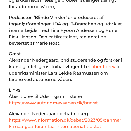
og sikkerhedsmæssige problemstillinger særligt
for autonome våben,
Podcasten ’Blinde Vinkler’ er produceret af
Ingeniørforeningen IDA og IT-Branchen og udviklet
i samarbejde med Tina Ryoon Andersen og Rune
Fick Hansen. Den er tilrettelagt, redigeret og
beværtet af Marie Høst.
Gæst
Alexander Nedergaard, phd studerende og forsker i
kunstig intelligens. Initiativtager til et
åbent brev
til
udenrigsminister Lars Løkke Rasmussen om
farene ved autonome våben.
Links
Åbent brev til Udenrigsministeren
https://www.autonomevaaben.dk/brevet
Alexander Nedergaard debatindlæg
https://www.information.dk/debat/2023/05/danmar
k-maa-gaa-foran-faa-international-traktat-