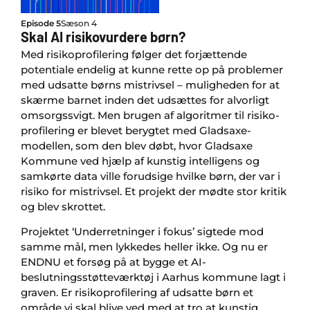
Episode 5
Sæson 4
Skal AI risikovurdere børn?
Med risikoprofilering følger det forjættende
potentiale endelig at kunne rette op på problemer
med udsatte børns mistrivsel – muligheden for at
skærme barnet inden det udsættes for alvorligt
omsorgssvigt. Men brugen af algoritmer til risiko-
profilering er blevet berygtet med Gladsaxe-
modellen, som den blev døbt, hvor Gladsaxe
Kommune ved hjælp af kunstig intelligens og
samkørte data ville forudsige hvilke børn, der var i
risiko for mistrivsel. Et projekt der mødte stor kritik
og blev skrottet.
Projektet ‘Underretninger i fokus’ sigtede mod
samme mål, men lykkedes heller ikke. Og nu er
ENDNU et forsøg på at bygge et AI-
beslutningsstøtteværktøj i Aarhus kommune lagt i
graven. Er risikoprofilering af udsatte børn et
område vi skal blive ved med at tro at kunstig