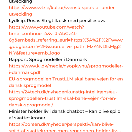
utveckling
https://www.svt.se/kultur/svensk-sprak-ai-under-
utveckling
Lydklip: Rosas Stegt flæsk med persillesovs
https://www.youtube.com/watch?
time_continue=4&v=JrAbGz4t-
6g&embeds_referring_euri=https%3A%2F%2Fwww
.google.com%2F&source_ve_path=MzY4NDIsMjg2
NjY&feature=emb_logo
Rapport: Sprogmodeller i Danmark
https://www.kl.dk/media/gyopkwnu/sprogmodeller-
i-danmark.pdf
EU-sprogmodellen TrustLLM skal bane vejen for en
dansk sprogmodel
https://24tech.dk/nyheder/kunstig-intelligens/eu-
sprogmodellen-trustllm-skal-bane-vejen-for-en-
dansk-sprogmodel/
Minister holder liv i dansk chatbot – kan blive spild
af skatte¬kroner
https://borsen.dk/nyheder/perspektiv/kan-blive-
spild-af-skattekroner-men-regeringen-holder-liv-i-