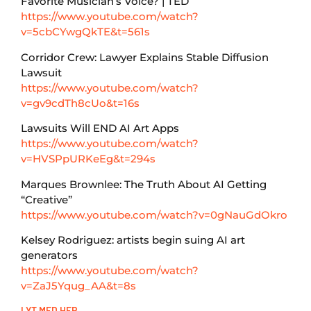
Favorite Musician’s Voice? | TED
https://www.youtube.com/watch?
v=5cbCYwgQkTE&t=561s
Corridor Crew: Lawyer Explains Stable Diffusion
Lawsuit
https://www.youtube.com/watch?
v=gv9cdTh8cUo&t=16s
Lawsuits Will END AI Art Apps
https://www.youtube.com/watch?
v=HVSPpURKeEg&t=294s
Marques Brownlee: The Truth About AI Getting
“Creative”
https://www.youtube.com/watch?v=0gNauGdOkro
Kelsey Rodriguez: artists begin suing AI art
generators
https://www.youtube.com/watch?
v=ZaJ5Yqug_AA&t=8s
LYT MED HER