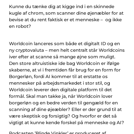
Kunne du tænke dig at kigge ind i en skinnede
kugle af chrom, som scanner dine øjenæbler for at
bevise at du rent faktisk er et menneske – og ikke
en robot?
Worldcoin lanceres som både et digitalt ID og en
ny cryptovaluta – men helt centralt står Worldcoins
iver efter at scanne så mange øjne som muligt.
Den store altruistiske ide bag Worldcoin er ifølge
skaberne, at vi i fremtiden får brug for en form for
Borgerløn, fordi AI kommer til at erstatte os
mennesker på arbejdsmarkedet i stor stil, og
Worldcoin leverer den digitale platform til det
formål. Skal man takke ja, når Worldcoin lover
borgerløn og en bedre verden til gengæld for en
scanning af dine øjeæbler? Eller er der grund til at
være skeptisk og forsigtig? Og hvorfor er det så
vigtigt at kunne kende forskel på menneske og AI?
Podcasten ’Blinde Vinkler’ er produceret af