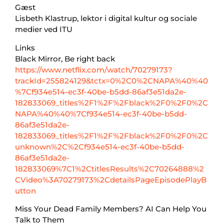
Gæst
Lisbeth Klastrup, lektor i digital kultur og sociale
medier ved ITU
Links
Black Mirror, Be right back
https://www.netflix.com/watch/70279173?
trackId=255824129&tctx=0%2C0%2CNAPA%40%40
%7Cf934e514-ec3f-40be-b5dd-86af3e51da2e-
182833069_titles%2F1%2F%2Fblack%2F0%2F0%2C
NAPA%40%40%7Cf934e514-ec3f-40be-b5dd-
86af3e51da2e-
182833069_titles%2F1%2F%2Fblack%2F0%2F0%2C
unknown%2C%2Cf934e514-ec3f-40be-b5dd-
86af3e51da2e-
182833069%7C1%2CtitlesResults%2C70264888%2
CVideo%3A70279173%2CdetailsPageEpisodePlayB
utton
Miss Your Dead Family Members? AI Can Help You
Talk to Them