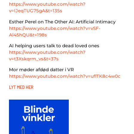
https://www.youtube.com/watch?
v=IJeqTUG75gA&t=135s
Esther Perel on The Other AI: Artificial Intimacy
https://www.youtube.com/watch?v=vSF-
Al45hQU&t=198s
AI helping users talk to dead loved ones
https://www.youtube.com/watch?
v=t3Xskqrm_vs&t=37s
Mor møder afdød datter i VR
https://www.youtube.com/watch?v=uflTK8c4w0c
LYT MED HER