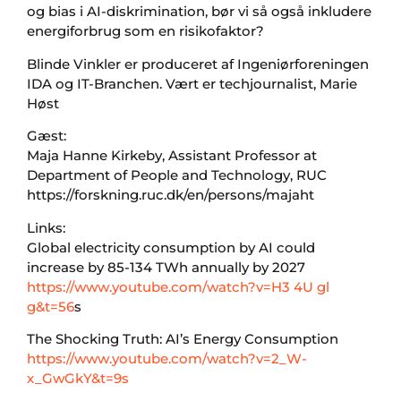
og bias i AI-diskrimination, bør vi så også inkludere
energiforbrug som en risikofaktor?
Blinde Vinkler er produceret af Ingeniørforeningen
IDA og IT-Branchen. Vært er techjournalist, Marie
Høst
Gæst:
Maja Hanne Kirkeby, Assistant Professor at
Department of People and Technology, RUC
https://forskning.ruc.dk/en/persons/majaht
Links:
Global electricity consumption by AI could
increase by 85-134 TWh annually by 2027
https://www.youtube.com/watch?v=H3 4U gl
g&t=56
s
The Shocking Truth: AI’s Energy Consumption
https://www.youtube.com/watch?v=2_W-
x_GwGkY&t=9s