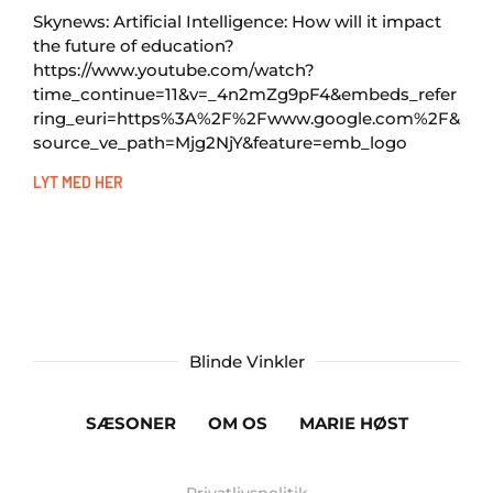
Skynews: Artificial Intelligence: How will it impact
the future of education?
https://www.youtube.com/watch?
time_continue=11&v=_4n2mZg9pF4&embeds_refer
ring_euri=https%3A%2F%2Fwww.google.com%2F&
source_ve_path=Mjg2NjY&feature=emb_logo
LYT MED HER
Blinde Vinkler
SÆSONER
OM OS
MARIE HØST