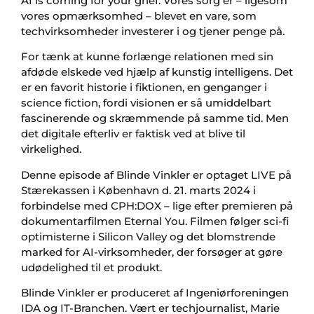
AI is coming for your grief. Vores sorg er – ligesom
vores opmærksomhed – blevet en vare, som
techvirksomheder investerer i og tjener penge på.
For tænk at kunne forlænge relationen med sin
afdøde elskede ved hjælp af kunstig intelligens. Det
er en favorit historie i fiktionen, en genganger i
science fiction, fordi visionen er så umiddelbart
fascinerende og skræmmende på samme tid. Men
det digitale efterliv er faktisk ved at blive til
virkelighed.
Denne episode af Blinde Vinkler er optaget LIVE på
Stærekassen i København d. 21. marts 2024 i
forbindelse med CPH:DOX – lige efter premieren på
dokumentarfilmen Eternal You. Filmen følger sci-fi
optimisterne i Silicon Valley og det blomstrende
marked for AI-virksomheder, der forsøger at gøre
udødelighed til et produkt.
Blinde Vinkler er produceret af Ingeniørforeningen
IDA og IT-Branchen. Vært er techjournalist, Marie