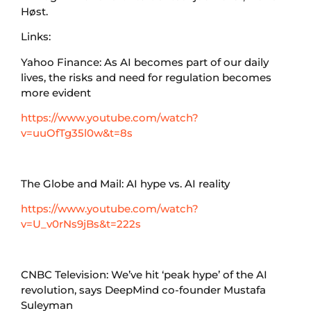
Høst.
Links:
Yahoo Finance: As AI becomes part of our daily
lives, the risks and need for regulation becomes
more evident
https://www.youtube.com/watch?
v=uuOfTg35l0w&t=8s
The Globe and Mail: AI hype vs. AI reality
https://www.youtube.com/watch?
v=U_v0rNs9jBs&t=222s
CNBC Television: We’ve hit ‘peak hype’ of the AI
revolution, says DeepMind co-founder Mustafa
Suleyman