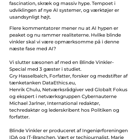
fascination, skræk og massiv hype. Tempoet i
udviklingen af nye AI systemer, og værktøjer er
usandsynligt højt.
Flere kommentatorer mener nu at AI hypen er
peaket og nu rammer realiteterne. Hvilke blinde
vinkler skal vi være opmærksomme på i denne
næste fase med AI?
Vi slutter sæsonen af med en Blinde Vinkler-
Special med 3 gæster i studiet.
Gry Hasselbalch, Forfatter, forsker og medstifter af
tænketanken DataEthics.eu,
Henrik Chulu, Netværksrådgiver ved Globalt Fokus
og ekspert i netværksgruppen Cybernauterne
Michael Jarlner, International redaktør,
techredaktør og lederskribent hos Politiken og
forfatter.
Blinde Vinkler er produceret af Ingeniørforeningen
IDA og IT-Branchen. Vært er techjournalist, Marie