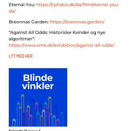
Eternal You:
https://cphdox.dk/da/film/eternal-you-
da/
Breonnas Garden:
https://breonnas.garden/
“Against All Odds: Historiske Kvinder og nye
algoritmer”:
https://www.smk.dk/exhibition/against-all-odds/
LYT MED HER
Episode 2
Sæson 5