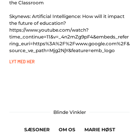
the Classroom
Skynews: Artificial Intelligence: How will it impact
the future of education?
https://www.youtube.com/watch?
time_continue=11&v=_4n2mZg9pF4&embeds_refer
ring_euri=https%3A%2F%2Fwww.google.com%2F&
source_ve_path=Mjg2NjY&feature=emb_logo
LYT MED HER
Blinde Vinkler
SÆSONER
OM OS
MARIE HØST