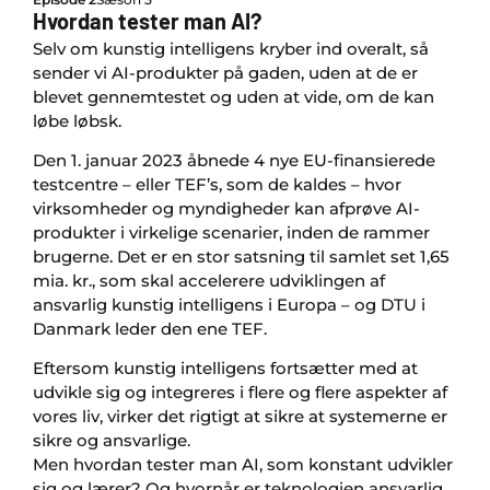
Hvordan tester man AI?
Selv om kunstig intelligens kryber ind overalt, så
sender vi AI-produkter på gaden, uden at de er
blevet gennemtestet og uden at vide, om de kan
løbe løbsk.
Den 1. januar 2023 åbnede 4 nye EU-finansierede
testcentre – eller TEF’s, som de kaldes – hvor
virksomheder og myndigheder kan afprøve AI-
produkter i virkelige scenarier, inden de rammer
brugerne. Det er en stor satsning til samlet set 1,65
mia. kr., som skal accelerere udviklingen af
ansvarlig kunstig intelligens i Europa – og DTU i
Danmark leder den ene TEF.
Eftersom kunstig intelligens fortsætter med at
udvikle sig og integreres i flere og flere aspekter af
vores liv, virker det rigtigt at sikre at systemerne er
sikre og ansvarlige.
Men hvordan tester man AI, som konstant udvikler
sig og lærer? Og hvornår er teknologien ansvarlig