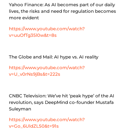
Yahoo Finance: As AI becomes part of our daily
lives, the risks and need for regulation becomes
more evident
https://www.youtube.com/watch?
v=uuOfTg35l0w&t=8s
The Globe and Mail: AI hype vs. AI reality
https://www.youtube.com/watch?
v=U_v0rNs9jBs&t=222s
CNBC Television: We’ve hit ‘peak hype’ of the AI
revolution, says DeepMind co-founder Mustafa
Suleyman
https://www.youtube.com/watch?
v=Go_6UldZL50&t=91s