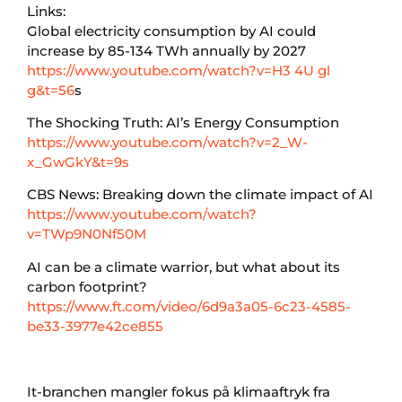
Links:
Global electricity consumption by AI could
increase by 85-134 TWh annually by 2027
https://www.youtube.com/watch?v=H3 4U gl
g&t=56
s
The Shocking Truth: AI’s Energy Consumption
https://www.youtube.com/watch?v=2_W-
x_GwGkY&t=9s
CBS News: Breaking down the climate impact of AI
https://www.youtube.com/watch?
v=TWp9N0Nf50M
AI can be a climate warrior, but what about its
carbon footprint?
https://www.ft.com/video/6d9a3a05-6c23-4585-
be33-3977e42ce855
It-branchen mangler fokus på klimaaftryk fra