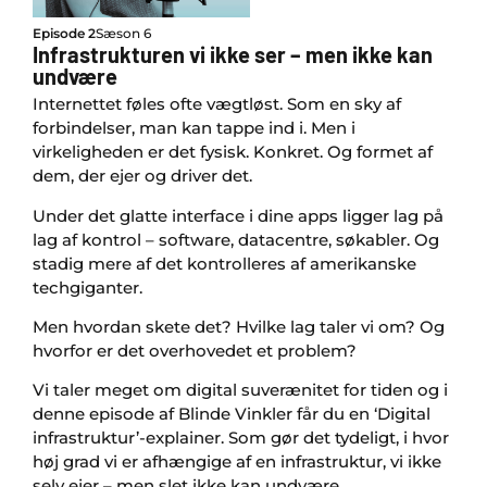
Episode 2
Sæson 6
Infrastrukturen vi ikke ser – men ikke kan
undvære
Internettet føles ofte vægtløst. Som en sky af
forbindelser, man kan tappe ind i. Men i
virkeligheden er det fysisk. Konkret. Og formet af
dem, der ejer og driver det.
Under det glatte interface i dine apps ligger lag på
lag af kontrol – software, datacentre, søkabler. Og
stadig mere af det kontrolleres af amerikanske
techgiganter.
Men hvordan skete det? Hvilke lag taler vi om? Og
hvorfor er det overhovedet et problem?
Vi taler meget om digital suverænitet for tiden og i
denne episode af Blinde Vinkler får du en ‘Digital
infrastruktur’-explainer. Som gør det tydeligt, i hvor
høj grad vi er afhængige af en infrastruktur, vi ikke
selv ejer – men slet ikke kan undvære.