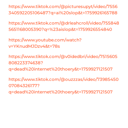
https://www.tiktok.com/@picturesupyt/video/7556
340592205106487?q=ai%20slop&t=1759926165788
https://www.tiktok.com/@drleahcroll/video/755848
5651168005390?q=%23aislop&t=1759926554840
https://www.youtube.com/watch?
v=YKnudMJDzv4&t=78s
https://www.tiktok.com/@v0idedbri/video/7515605
808223374638?
q=dead%20internet%20thoery&t=1759927121507
https://www.tiktok.com/@ouzzzas/video/73985450
07084326177?
q=dead%20internet%20thoery&t=1759927121507