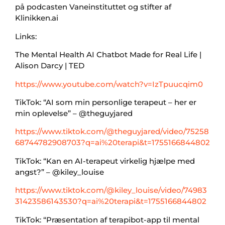
på podcasten Vaneinstituttet og stifter af
Klinikken.ai
Links:
The Mental Health AI Chatbot Made for Real Life |
Alison Darcy | TED
https://www.youtube.com/watch?v=IzTpuucqim0
TikTok: “AI som min personlige terapeut – her er
min oplevelse” – @theguyjared
https://www.tiktok.com/@theguyjared/video/75258
68744782908703?q=ai%20terapi&t=1755166844802
TikTok: “Kan en AI-terapeut virkelig hjælpe med
angst?” – @kiley_louise
https://www.tiktok.com/@kiley_louise/video/74983
31423586143530?q=ai%20terapi&t=1755166844802
TikTok: “Præsentation af terapibot-app til mental