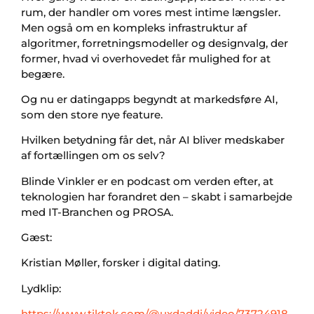
rum, der handler om vores mest intime længsler.
Men også om en kompleks infrastruktur af
algoritmer, forretningsmodeller og designvalg, der
former, hvad vi overhovedet får mulighed for at
begære.
Og nu er datingapps begyndt at markedsføre AI,
som den store nye feature.
Hvilken betydning får det, når AI bliver medskaber
af fortællingen om os selv?
Blinde Vinkler er en podcast om verden efter, at
teknologien har forandret den – skabt i samarbejde
med IT-Branchen og PROSA.
Gæst:
Kristian Møller, forsker i digital dating.
Lydklip:
https://www.tiktok.com/@uxdaddi/video/73724918