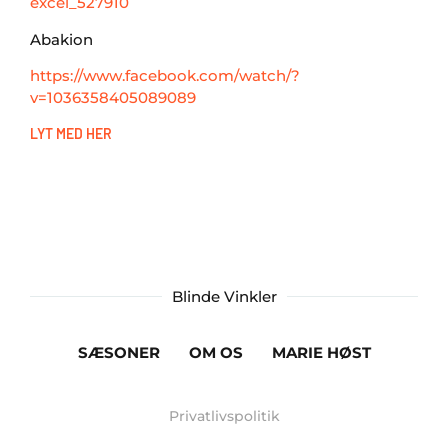
excel_527910
Abakion
https://www.facebook.com/watch/?
v=1036358405089089
LYT MED HER
Blinde Vinkler
SÆSONER
OM OS
MARIE HØST
Privatlivspolitik