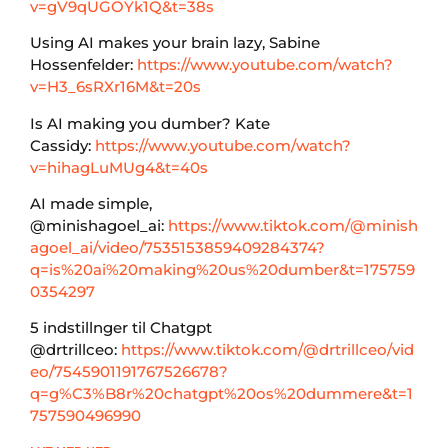
v=gV9qUGOYk1Q&t=38s
Using AI makes your brain lazy, Sabine
Hossenfelder:
https://www.youtube.com/watch?
v=H3_6sRXr16M&t=20s
Is AI making you dumber? Kate
Cassidy:
https://www.youtube.com/watch?
v=hihagLuMUg4&t=40s
AI made simple,
@minishagoel_ai:
https://www.tiktok.com/@minish
agoel_ai/video/7535153859409284374?
q=is%20ai%20making%20us%20dumber&t=175759
0354297
5 indstillnger til Chatgpt
@drtrillceo:
https://www.tiktok.com/@drtrillceo/vid
eo/7545901191767526678?
q=g%C3%B8r%20chatgpt%20os%20dummere&t=1
757590496990