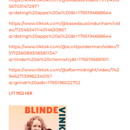
56703147297?
q=dating%20apps%20ai%20&t=1765194668644
https://www.tiktok.com/@basedaustindunham/vid
eo/7254634111401463086?
q=dating%20apps%20ai%20&t=1765194668644
https://www.tiktok.com/@scottpolderman/video/7
571256089308581134?
q=tinder%20ai%20chemistry&t=1765195681611
https://www.tiktok.com/@aftermidnight/video/742
9462713996234015?
q=grindr%20ai&t=1765196022752
LYT MED HER