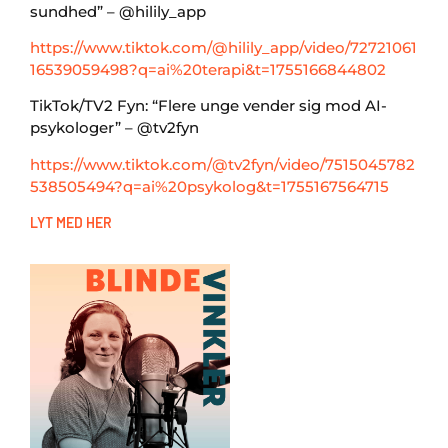
sundhed” – @hilily_app
https://www.tiktok.com/@hilily_app/video/72721061
16539059498?q=ai%20terapi&t=1755166844802
TikTok/TV2 Fyn: “Flere unge vender sig mod AI-
psykologer” – @tv2fyn
https://www.tiktok.com/@tv2fyn/video/7515045782
538505494?q=ai%20psykolog&t=1755167564715
LYT MED HER