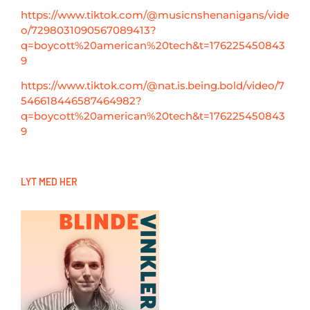
https://www.tiktok.com/@musicnshenanigans/vide
o/7298031090567089413?
q=boycott%20american%20tech&t=176225450843
9
https://www.tiktok.com/@nat.is.being.bold/video/7
546618446587464982?
q=boycott%20american%20tech&t=176225450843
9
LYT MED HER