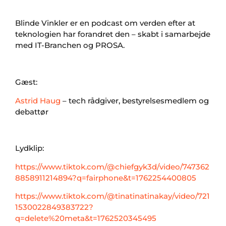
Blinde Vinkler er en podcast om verden efter at
teknologien har forandret den – skabt i samarbejde
med IT-Branchen og PROSA.
Gæst:
Astrid Haug
– tech rådgiver, bestyrelsesmedlem og
debattør
Lydklip:
https://www.tiktok.com/@chiefgyk3d/video/747362
8858911214894?q=fairphone&t=1762254400805
https://www.tiktok.com/@tinatinatinakay/video/721
1530022849383722?
q=delete%20meta&t=1762520345495