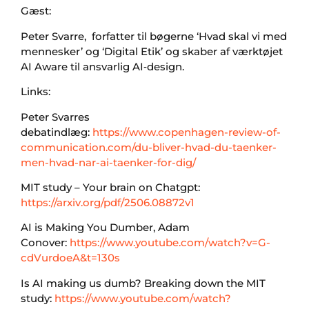
Gæst:
Peter Svarre, forfatter til bøgerne ‘Hvad skal vi med
mennesker’ og ‘Digital Etik’ og skaber af værktøjet
AI Aware til ansvarlig AI‑design.
Links:
Peter Svarres
debatindlæg:
https://www.copenhagen-review-of-
communication.com/du-bliver-hvad-du-taenker-
men-hvad-nar-ai-taenker-for-dig/
MIT study – Your brain on Chatgpt:
https://arxiv.org/pdf/2506.08872v1
AI is Making You Dumber, Adam
Conover:
https://www.youtube.com/watch?v=G-
cdVurdoeA&t=130s
Is AI making us dumb? Breaking down the MIT
study:
https://www.youtube.com/watch?