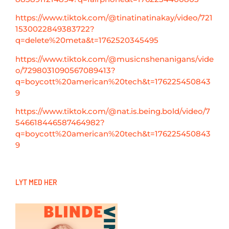
https://www.tiktok.com/@tinatinatinakay/video/721
1530022849383722?
q=delete%20meta&t=1762520345495
https://www.tiktok.com/@musicnshenanigans/vide
o/7298031090567089413?
q=boycott%20american%20tech&t=176225450843
9
https://www.tiktok.com/@nat.is.being.bold/video/7
546618446587464982?
q=boycott%20american%20tech&t=176225450843
9
LYT MED HER