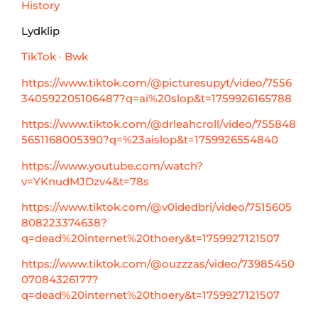
History
Lydklip
TikTok · Bwk
https://www.tiktok.com/@picturesupyt/video/7556
340592205106487?q=ai%20slop&t=1759926165788
https://www.tiktok.com/@drleahcroll/video/755848
5651168005390?q=%23aislop&t=1759926554840
https://www.youtube.com/watch?
v=YKnudMJDzv4&t=78s
https://www.tiktok.com/@v0idedbri/video/7515605
808223374638?
q=dead%20internet%20thoery&t=1759927121507
https://www.tiktok.com/@ouzzzas/video/73985450
07084326177?
q=dead%20internet%20thoery&t=1759927121507