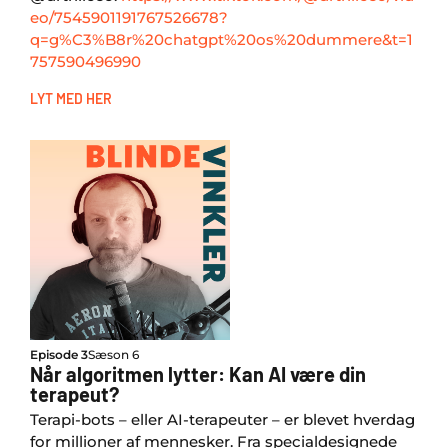
eo/7545901191767526678?
q=g%C3%B8r%20chatgpt%20os%20dummere&t=1
757590496990
LYT MED HER
Episode 3
Sæson 6
Når algoritmen lytter: Kan AI være din
terapeut?
Terapi-bots – eller AI-terapeuter – er blevet hverdag
for millioner af mennesker. Fra specialdesignede