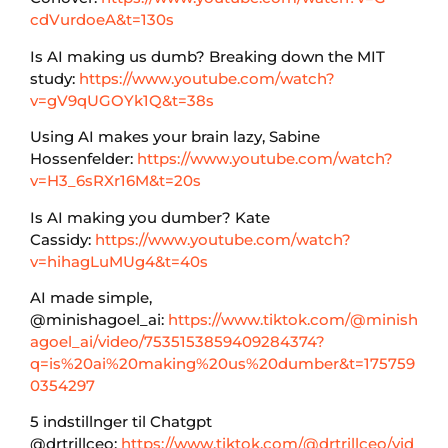
cdVurdoeA&t=130s
Is AI making us dumb? Breaking down the MIT
study:
https://www.youtube.com/watch?
v=gV9qUGOYk1Q&t=38s
Using AI makes your brain lazy, Sabine
Hossenfelder:
https://www.youtube.com/watch?
v=H3_6sRXr16M&t=20s
Is AI making you dumber? Kate
Cassidy:
https://www.youtube.com/watch?
v=hihagLuMUg4&t=40s
AI made simple,
@minishagoel_ai:
https://www.tiktok.com/@minish
agoel_ai/video/7535153859409284374?
q=is%20ai%20making%20us%20dumber&t=175759
0354297
5 indstillnger til Chatgpt
@drtrillceo:
https://www.tiktok.com/@drtrillceo/vid