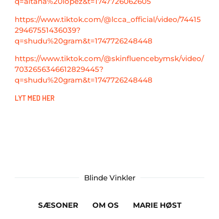
q=aitana%20lopez&t=1747726062605
https://www.tiktok.com/@lcca_official/video/74415
29467551436039?
q=shudu%20gram&t=1747726248448
https://www.tiktok.com/@skinfluencebymsk/video/
7032656346612829445?
q=shudu%20gram&t=1747726248448
LYT MED HER
Blinde Vinkler
SÆSONER
OM OS
MARIE HØST