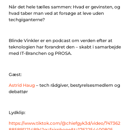
Når det hele tælles sammen: Hvad er gevinsten, og
hvad taber man ved at forsøge at leve uden
techgiganterne?
Blinde Vinkler er en podcast om verden efter at
teknologien har forandret den – skabt i samarbejde
med IT-Branchen og PROSA.
Gæst:
Astrid Haug
– tech rådgiver, bestyrelsesmedlem og
debattør
Lydklip:
https://www.tiktok.com/@chiefgyk3d/video/747362
8858911214894?q=fairphone&t=1762254400805