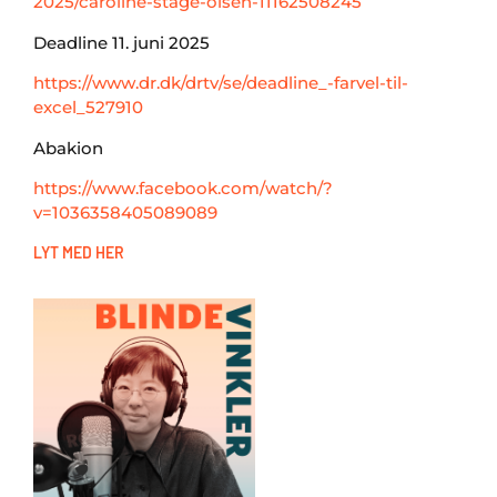
2025/caroline-stage-olsen-11162508245
Deadline 11. juni 2025
https://www.dr.dk/drtv/se/deadline_-farvel-til-
excel_527910
Abakion
https://www.facebook.com/watch/?
v=1036358405089089
LYT MED HER