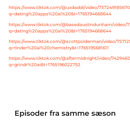
https://www.tiktok.com/@uxdaddi/video/73724918567
q=dating%20apps%20ai%20&t=1765194668644
https://www.tiktok.com/@basedaustindunham/video/
q=dating%20apps%20ai%20&t=1765194668644
https://www.tiktok.com/@scottpolderman/video/7571
q=tinder%20ai%20chemistry&t=1765195681611
https://www.tiktok.com/@aftermidnight/video/742946
q=grindr%20ai&t=1765196022752
Episoder fra samme sæson