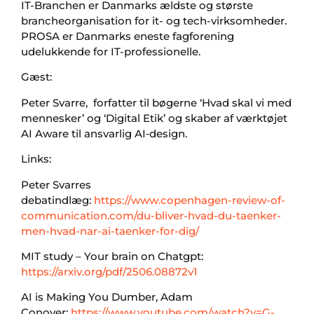
IT-Branchen er Danmarks ældste og største
brancheorganisation for it- og tech-virksomheder.
PROSA er Danmarks eneste fagforening
udelukkende for IT-professionelle.
Gæst:
Peter Svarre, forfatter til bøgerne ‘Hvad skal vi med
mennesker’ og ‘Digital Etik’ og skaber af værktøjet
AI Aware til ansvarlig AI‑design.
Links:
Peter Svarres
debatindlæg:
https://www.copenhagen-review-of-
communication.com/du-bliver-hvad-du-taenker-
men-hvad-nar-ai-taenker-for-dig/
MIT study – Your brain on Chatgpt:
https://arxiv.org/pdf/2506.08872v1
AI is Making You Dumber, Adam
Conover:
https://www.youtube.com/watch?v=G-