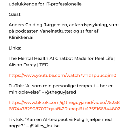
udelukkende for IT-professionelle.
Gæst:
Anders Colding-Jørgensen, adfærdspsykolog, vært
på podcasten Vaneinstituttet og stifter af
Klinikken.ai
Links:
The Mental Health AI Chatbot Made for Real Life |
Alison Darcy | TED
https://www.youtube.com/watch?v=IzTpuucqim0
TikTok: “AI som min personlige terapeut – her er
min oplevelse” – @theguyjared
https://www.tiktok.com/@theguyjared/video/75258
68744782908703?q=ai%20terapi&t=1755166844802
TikTok: “Kan en AI-terapeut virkelig hjælpe med
angst?” – @kiley_louise