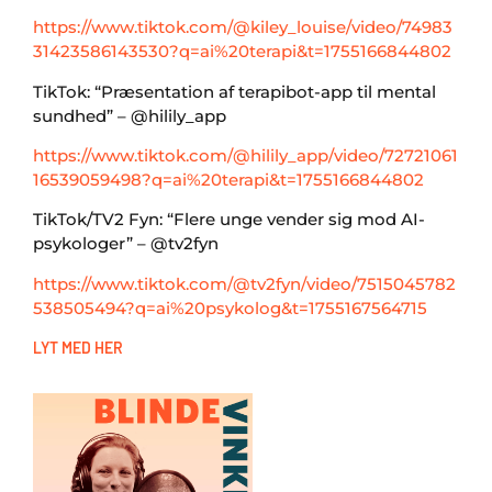
https://www.tiktok.com/@kiley_louise/video/74983
31423586143530?q=ai%20terapi&t=1755166844802
TikTok: “Præsentation af terapibot-app til mental
sundhed” – @hilily_app
https://www.tiktok.com/@hilily_app/video/72721061
16539059498?q=ai%20terapi&t=1755166844802
TikTok/TV2 Fyn: “Flere unge vender sig mod AI-
psykologer” – @tv2fyn
https://www.tiktok.com/@tv2fyn/video/7515045782
538505494?q=ai%20psykolog&t=1755167564715
LYT MED HER