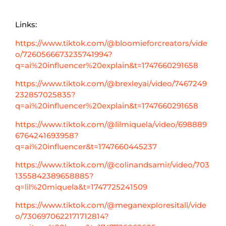
Links:
https://www.tiktok.com/@bloomieforcreators/vide
o/7260566673235741994?
q=ai%20influencer%20explain&t=1747660291658
https://www.tiktok.com/@brexleyai/video/7467249
232857025835?
q=ai%20influencer%20explain&t=1747660291658
https://www.tiktok.com/@lilmiquela/video/698889
6764241693958?
q=ai%20influencer&t=1747660445237
https://www.tiktok.com/@colinandsamir/video/703
1355842389658885?
q=lil%20miquela&t=1747725241509
https://www.tiktok.com/@meganexploresitall/vide
o/7306970622171712814?